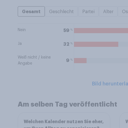
Gesamt
Geschlecht
Partei
Alter
Os
Nein
%
59
Ja
%
32
Weiß nicht / keine
%
9
Angabe
Bild herunterl
Am selben Tag veröffentlicht
Welchen Kalender nutzen Sie eher,
W