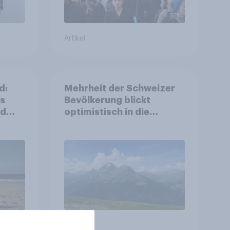
Artikel
d:
Mehrheit der Schweizer
ls
Bevölkerung blickt
nd
optimistisch in die
Zukunft – Sorgen
betreffen vor allem
Gesundheitswesen und
Altersvorsorge
Artikel