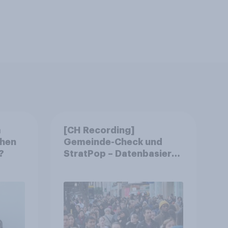
m
[CH Recording]
chen
Gemeinde-Check und
?
StratPop – Datenbasierte
Strategien für
Gemeinden