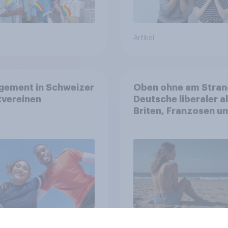
Artikel
gement in Schweizer
Oben ohne am Stran
tvereinen
Deutsche liberaler a
Briten, Franzosen u
Italiener
Artikel