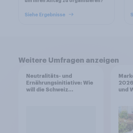
um Ihren Alltag zu organisieren?
Siehe Ergebnisse
S
Weitere Umfragen anzeigen
Neutralitäts- und
Mark
Ernährungsinitiative: Wie
2026
will die Schweiz
und 
abstimmen?