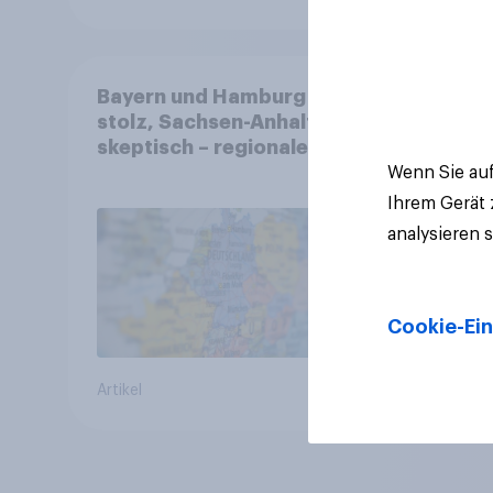
Bayern und Hamburg
stolz, Sachsen-Anhalt
skeptisch – regionale
Identität im Vergleich +++
Wenn Sie auf
Verbundenheit mit
Ihrem Gerät
Europa im Osten am
analysieren 
geringsten
Cookie-Ein
Artikel