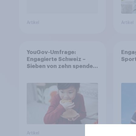
Artikel
Artikel
YouGov-Umfrage:
Enga
Engagierte Schweiz –
Spor
Sieben von zehn spenden,
fast die Hälfte arbeitet
freiwillig
Artikel
Artikel