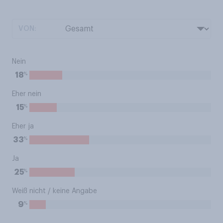
VON:
Nein
%
18
Eher nein
%
15
Eher ja
%
33
Ja
%
25
Weiß nicht / keine Angabe
%
9