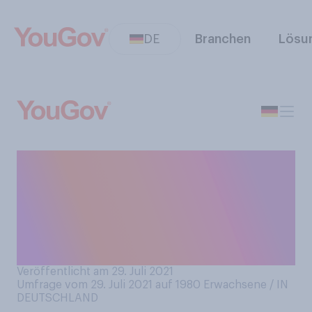
DE
Branchen
Lösu
Nehmen Sie die Inzidenz als
nach wie vor wichtigen
Gradmesser der
Corona‑Situation in
Deutschland wahr?
Veröffentlicht am 29. Juli 2021
Umfrage vom 29. Juli 2021 auf 1980
Erwachsene / IN
DEUTSCHLAND