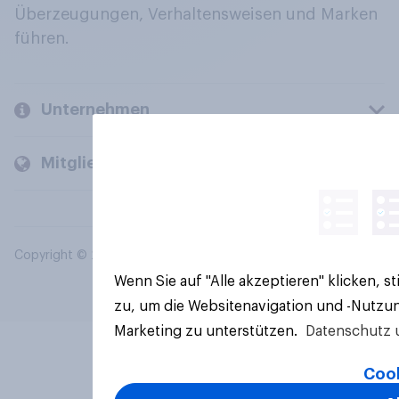
Überzeugungen, Verhaltensweisen und Marken
führen.
Unternehmen
Mitglieder und Kunden
Copyright © 2026 YouGov PLC. Alle Rechte vorbehalten.
Wenn Sie auf "Alle akzeptieren" klicken, 
zu, um die Websitenavigation und -Nutzun
Marketing zu unterstützen.
Datenschutz 
Cook