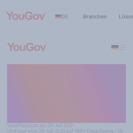
DE
Branchen
Lösu
Machen Sie gerne
mehrtägige Städtereisen mit
Kulturprogramm,
beispielsweise Museums‑
und Theaterbesuche oder
Stadtführungen?
Veröffentlicht am 29. Juli 2021
Umfrage vom 29. Juli 2021 auf 1980
Erwachsene / IN