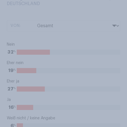
DEUTSCHLAND
VON:
Nein
%
32
Eher nein
%
19
Eher ja
%
27
Ja
%
16
Weiß nicht / keine Angabe
%
6