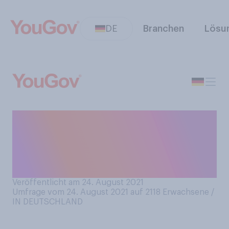
DE
Branchen
Lösu
Glauben Sie, dass die
derzeitige Krise in
Afghanistan vermeidbar oder
unvermeidbar war?
Veröffentlicht am 24. August 2021
Umfrage vom 24. August 2021 auf 2118
Erwachsene /
IN DEUTSCHLAND