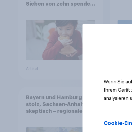
Sieben von zehn spenden,
fast die Hälfte arbeitet
freiwillig
Artikel
Artikel
Wenn Sie auf
Ihrem Gerät
Bayern und Hamburg
analysieren 
stolz, Sachsen-Anhalt
skeptisch – regionale
Identität im Vergleich +++
Cookie-Ein
Verbundenheit mit
Europa im Osten am