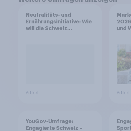
Neutralitäts- und
Mark
Ernährungsinitiative: Wie
2026
will die Schweiz
und 
abstimmen?
Artikel
Artikel
YouGov-Umfrage:
Enga
Engagierte Schweiz –
Spor