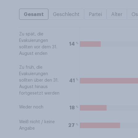
Gesamt
Geschlecht
Partei
Alter
Os
Zu spät, die
Evakuierungen
%
14
sollten vor dem 31.
August enden
Zu früh, die
Evakuierungen
%
41
sollten über den 31.
August hinaus
fortgesetzt werden
Weder noch
%
18
Weiß nicht / keine
%
27
Angabe