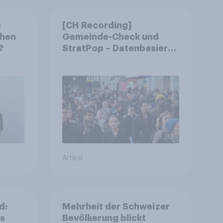
m
[CH Recording]
chen
Gemeinde-Check und
?
StratPop – Datenbasierte
Strategien für
Gemeinden
Artikel
d:
Mehrheit der Schweizer
ls
Bevölkerung blickt