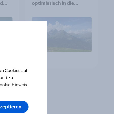
nd
optimistisch in die
Zukunft – Sorgen
betreffen vor allem
Gesundheitswesen und
Altersvorsorge
Artikel
von Cookies auf
 und zu
ookie-Hinweis
kzeptieren