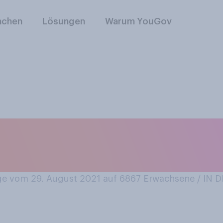
nchen
Lösungen
Warum YouGov
genden Jahrzehnte h
as beste Fernsehen
e vom 29. August 2021 auf 6867
Erwachsene / IN