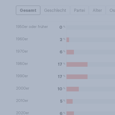
Gesamt
Geschlecht
Partei
Alter
Os
1950er oder früher
%
0
1960er
%
2
1970er
%
6
1980er
%
17
1990er
%
17
2000er
%
10
2010er
%
5
2020er
%
6