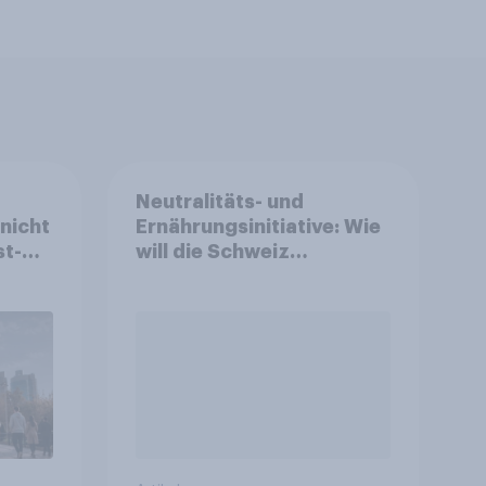
Neutralitäts- und
nicht
Ernährungsinitiative: Wie
st-
will die Schweiz
hen
abstimmen?