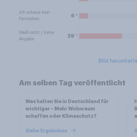
Ich schaue kein
%
6
Fernsehen
Weiß nicht / keine
%
29
Angabe
Bild herunterl
Am selben Tag veröffentlicht
Was halten Sie in Deutschland für
H
wichtiger – Mehr Wohnraum
B
schaffen oder Klimaschutz?
a
Siehe Ergebnisse
S