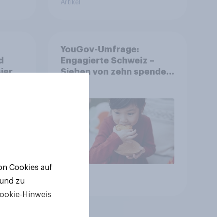
Artikel
YouGov-Umfrage:
d
Engagierte Schweiz –
ierte
Sieben von zehn spenden,
fast die Hälfte arbeitet
freiwillig
von Cookies auf
Artikel
 und zu
ookie-Hinweis