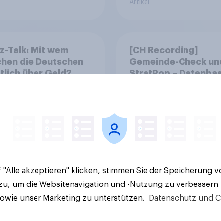
Artikel
z-Talk: Mit wem
[CH Recording]
chen die Deutschen
Gemeinde-Check un
tlich über Geld?
StratPop – Datenbas
Strategien für
Gemeinden
 "Alle akzeptieren" klicken, stimmen Sie der Speicherung 
Artikel
 zu, um die Websitenavigation und -Nutzung zu verbessern
sowie unser Marketing zu unterstützen.
Datenschutz und C