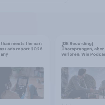
than meets the ear:
[DE Recording]
ast ads report 2026
Übersprungen, aber 
any
verloren: Wie Podca
Werbung bei deutsc
Konsumenten wirkt.