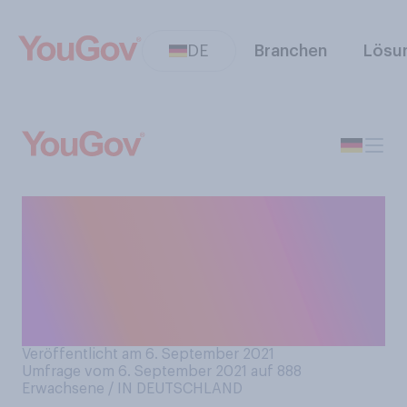
DE
Branchen
Lösu
Würden Sie an Schulen
einheitliche
Quarantäne‑Regeln der
Länder befürworten oder
ablehnen?
Veröffentlicht am 6. September 2021
Umfrage vom 6. September 2021 auf 888
Erwachsene / IN DEUTSCHLAND