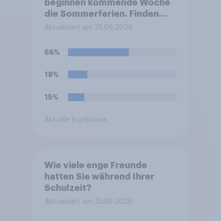
beginnen kommende Woche
die Sommerferien. Finden
Sie, dass eine Ferienzeit von
Aktualisiert am 25.06.2026
sechs Wochen für Schüler
und Lehrer zu lang, zu kurz
56%
oder genau richtig ist?
18%
15%
Aktuelle Ergebnisse
Wie viele enge Freunde
hatten Sie während Ihrer
Schulzeit?
Aktualisiert am 25.06.2026