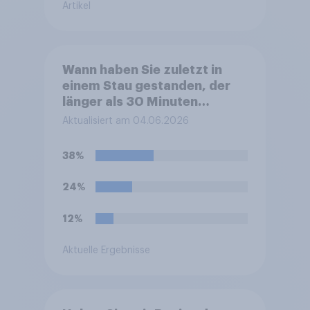
Artikel
Wann haben Sie zuletzt in
einem Stau gestanden, der
länger als 30 Minuten
gedauert hat?
Aktualisiert am 04.06.2026
38%
24%
12%
Aktuelle Ergebnisse