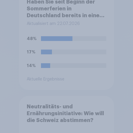
Haben Sie seit Beginn der
Sommerferien in
Deutschland bereits in einem
Stau auf der Autobahn
Aktualisiert am 22.07.2026
gestanden?
48%
17%
14%
Aktuelle Ergebnisse
Neutralitäts- und
Ernährungsinitiative: Wie will
die Schweiz abstimmen?