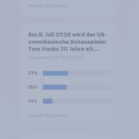
Aktuelle Ergebnisse
Am 9. Juli 2026 wird der US-
amerikanische Schauspieler
Tom Hanks 70 Jahre alt.
Welche Meinung haben Sie zu
Aktualisiert am 08.07.2026
den Filmen mit Tom Hanks?
37%
35%
14%
Aktuelle Ergebnisse