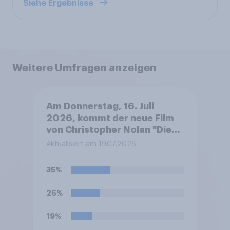
Siehe Ergebnisse
Weitere Umfragen anzeigen
Am Donnerstag, 16. Juli
2026, kommt der neue Film
von Christopher Nolan "Die
Odyssee" in die deutschen
Aktualisiert am 19.07.2026
Kinos, u.a. mit den
Schauspielern Matt Damon,
35%
Anne Hathaway und Tom
Holland. Haben Sie vor, den
26%
Film zu schauen?
19%