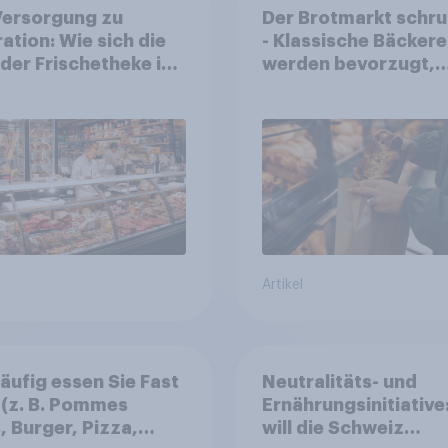
Versorgung zu
Der Brotmarkt schr
ration: Wie sich die
- Klassische Bäckere
 der Frischetheke im
werden bevorzugt,
smitteleinzelhandel
gekauft wird denno
elt
häufiger bei SB-
Backstationen
Artikel
äufig essen Sie Fast
Neutralitäts- und
(z. B. Pommes
Ernährungsinitiative
s, Burger, Pizza,
will die Schweiz