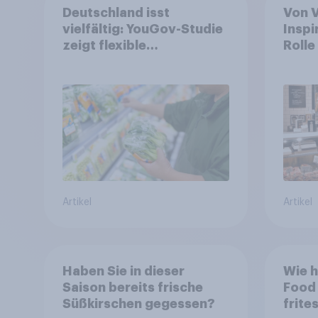
Deutschland isst
Von 
vielfältig: YouGov-Studie
Inspi
zeigt flexible
Rolle
Ernährungstrends statt
Leben
starrer Diäten
wand
Artikel
Artikel
Haben Sie in dieser
Wie h
Saison bereits frische
Food 
Süßkirschen gegessen?
frite