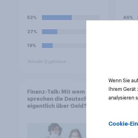
Hotd
Nugg
52%
46%
27%
21%
19%
15%
Aktuelle Ergebnisse
Aktuell
Wenn Sie auf
Ihrem Gerät
Finanz-Talk: Mit wem
analysieren 
sprechen die Deutschen
eigentlich über Geld?
Cookie-Ein