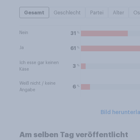
Gesamt
Geschlecht
Partei
Alter
Os
Nein
%
31
Ja
%
61
Ich esse gar keinen
%
3
Käse
Weiß nicht / keine
%
6
Angabe
Bild herunterl
Am selben Tag veröffentlicht