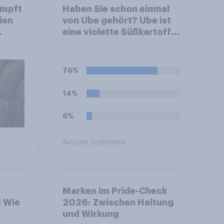
umpft
Haben Sie schon einmal
ien
von Ube gehört? Ube ist
eine violette Süßkartoffel
ch
aus den Philippinen, die
häufig zum Färben und
Aromatisieren von
76%
Süßspeisen verwendet
wird.
14%
6%
Aktuelle Ergebnisse
Marken im Pride-Check
: Wie
2026: Zwischen Haltung
und Wirkung