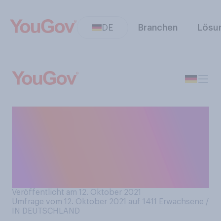
DE
Branchen
Lösu
Haben Sie Angst vor
möglichen
Naturkatastrophen in der
Zukunft in Ihrem
persönlichen Wohnumfeld?
Veröffentlicht am 12. Oktober 2021
Umfrage vom 12. Oktober 2021 auf 1411
Erwachsene /
IN DEUTSCHLAND