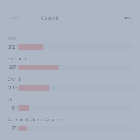
VON:
Nein
%
22
Eher nein
%
35
Eher ja
%
27
Ja
%
9
Weiß nicht / keine Angabe
%
7