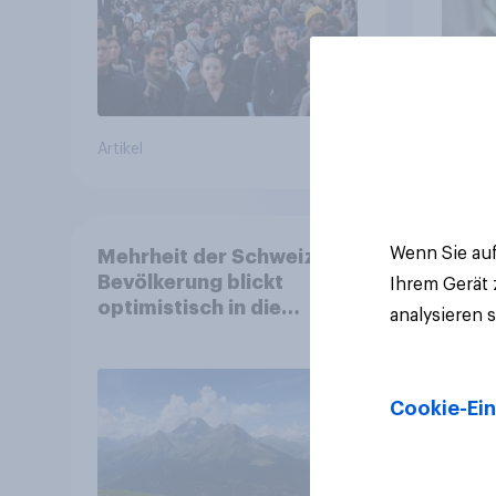
Artikel
Artikel
Wenn Sie auf
Mehrheit der Schweizer
Bevölkerung blickt
Ihrem Gerät
optimistisch in die
analysieren 
Zukunft – Sorgen
betreffen vor allem
Gesundheitswesen und
Cookie-Ein
Altersvorsorge