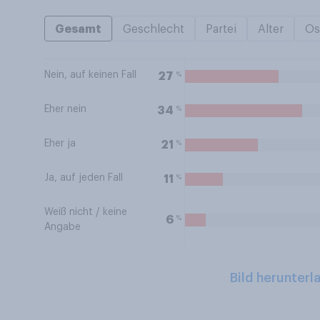
Gesamt
Geschlecht
Partei
Alter
Os
Nein, auf keinen Fall
%
27
Eher nein
%
34
Eher ja
%
21
Ja, auf jeden Fall
%
11
Weiß nicht / keine
%
6
Angabe
Bild herunterl