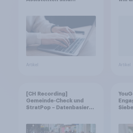
wichtiger ergänzender
abst
Suchkanal, doch
Suchmaschinen bleiben
führend
Artikel
Artikel
[CH Recording]
YouG
Gemeinde-Check und
Engag
StratPop – Datenbasierte
Siebe
Strategien für
fast 
Gemeinden
freiwi