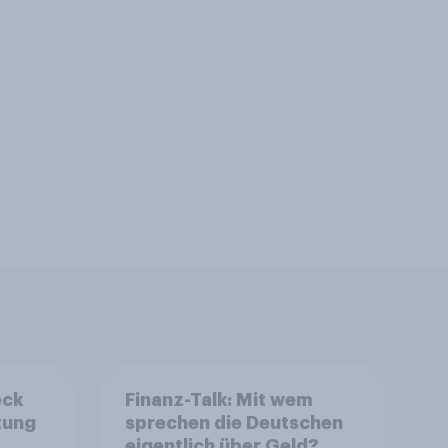
eck
Finanz-Talk: Mit wem
tung
sprechen die Deutschen
eigentlich über Geld?