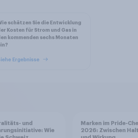
ie schätzen Sie die Entwicklung
er Kosten für Strom und Gas in
den kommenden sechs Monaten
in?
iehe Ergebnisse
alitäts- und
Marken im Pride-Ch
rungsinitiative: Wie
2026: Zwischen Hal
die Schweiz
und Wirkung