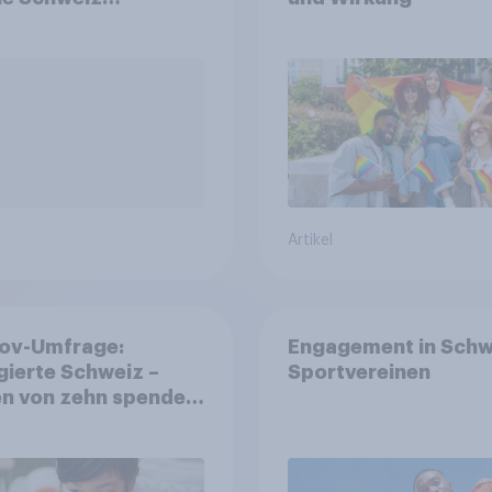
immen?
Artikel
ov-Umfrage:
Engagement in Schw
ierte Schweiz –
Sportvereinen
n von zehn spenden,
die Hälfte arbeitet
llig