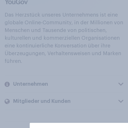
Das Herzstück unseres Unternehmens ist eine
globale Online-Community, in der Millionen von
Menschen und Tausende von politischen,
kulturellen und kommerziellen Organisationen
eine kontinuierliche Konversation über ihre
Überzeugungen, Verhaltensweisen und Marken
führen.
Unternehmen
Mitglieder und Kunden