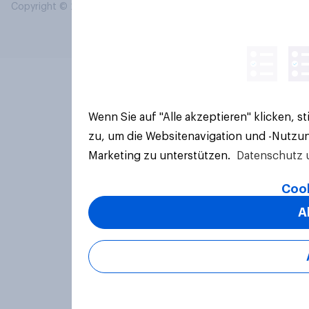
Copyright © 2026 YouGov PLC. Alle Rechte vorbehalten.
Wenn Sie auf "Alle akzeptieren" klicken, 
zu, um die Websitenavigation und -Nutzun
Marketing zu unterstützen.
Datenschutz 
Cook
A