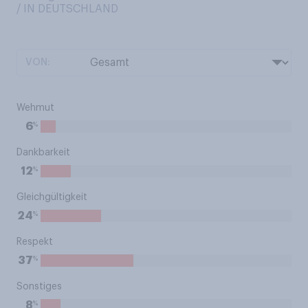
/ IN DEUTSCHLAND
VON:
Wehmut
%
6
Dankbarkeit
%
12
Gleichgültigkeit
%
24
Respekt
%
37
Sonstiges
%
8