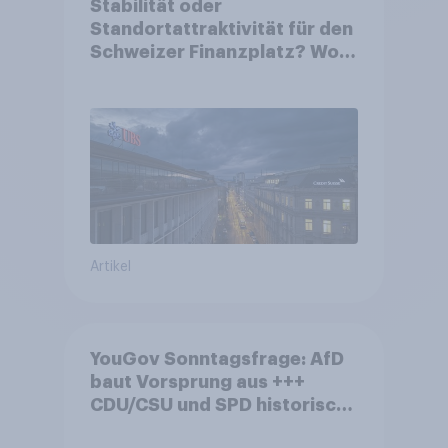
Stabilität oder
Standortattraktivität für den
Schweizer Finanzplatz? Wo
die Bevölkerung in der
Debatte um die Regulierung
von Grossbanken steht
Artikel
YouGov Sonntagsfrage: AfD
baut Vorsprung aus +++
CDU/CSU und SPD historisch
niedrig +++ Bürgerinnen und