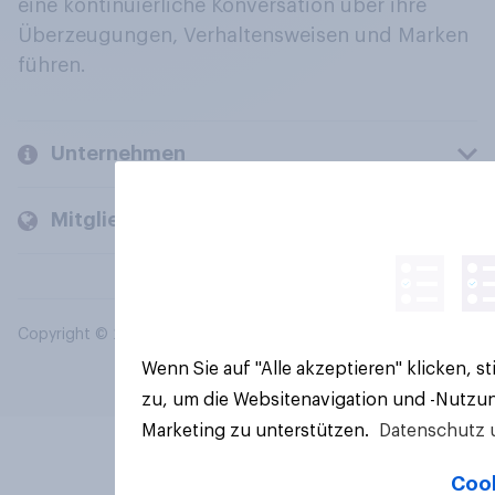
eine kontinuierliche Konversation über ihre
Überzeugungen, Verhaltensweisen und Marken
führen.
Unternehmen
Mitglieder und Kunden
Copyright © 2026 YouGov PLC. Alle Rechte vorbehalten.
Wenn Sie auf "Alle akzeptieren" klicken, 
zu, um die Websitenavigation und -Nutzun
Marketing zu unterstützen.
Datenschutz 
Cook