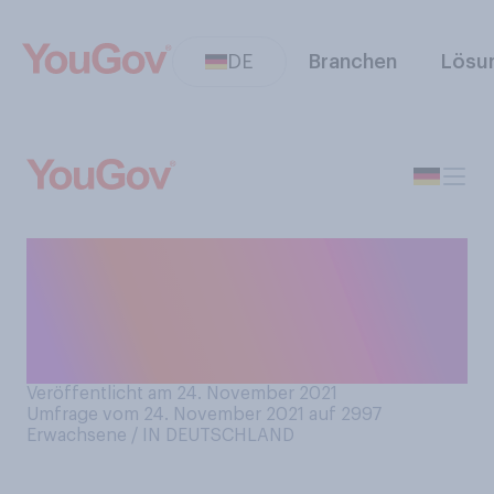
DE
Branchen
Lösu
Würden Sie an Silvester 2021
ein privates Feuerwerk in
Ihrer wohnlichen Umgebung
befürworten oder ablehnen?
Veröffentlicht am 24. November 2021
Umfrage vom 24. November 2021 auf 2997
Erwachsene / IN DEUTSCHLAND