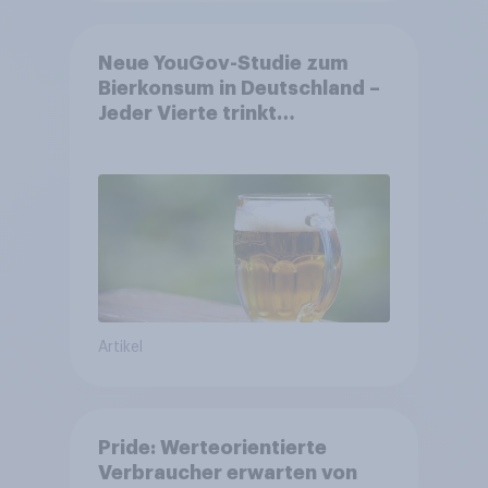
Neue YouGov-Studie zum
Bierkonsum in Deutschland –
Jeder Vierte trinkt
wöchentlich alkoholhaltiges
Bier, Alkoholfreies Bier
wächst um über 23 Prozent
Artikel
Pride: Werteorientierte
Verbraucher erwarten von