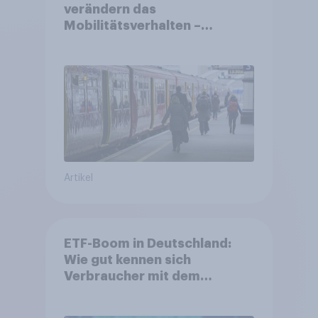
verändern das
Mobilitätsverhalten –
Deutsche steigen bei
längeren Strecken vom Auto
auf öffentliche
Verkehrsmittel um
Artikel
ETF-Boom in Deutschland:
Wie gut kennen sich
Verbraucher mit dem
Anlageprodukt aus?