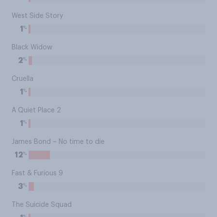
West Side Story
%
1
Black Widow
%
2
Cruella
%
1
A Quiet Place 2
%
1
James Bond – No time to die
%
12
Fast & Furious 9
%
3
The Suicide Squad
%