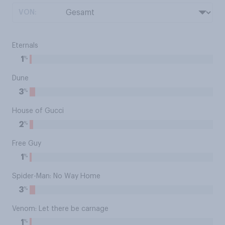
VON:
Eternals
%
1
Dune
%
3
House of Gucci
%
2
Free Guy
%
1
Spider-Man: No Way Home
%
3
Venom: Let there be carnage
%
1