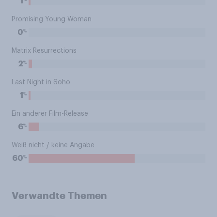
1
Promising Young Woman
%
0
Matrix Resurrections
%
2
Last Night in Soho
%
1
Ein anderer Film-Release
%
6
Weiß nicht / keine Angabe
%
60
Verwandte Themen