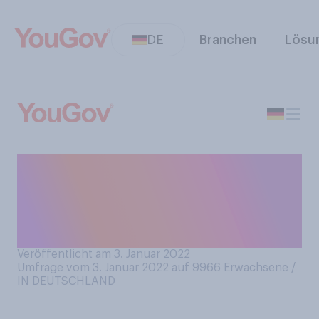
DE
Branchen
Lösu
Wenn Sie an das Jahr 2021
zurückdenken: Welcher war
für Sie der Film‑Start des
Jahres?
Veröffentlicht am 3. Januar 2022
Umfrage vom 3. Januar 2022 auf 9966
Erwachsene /
IN DEUTSCHLAND