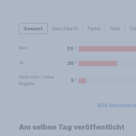
Gesamt
Geschlecht
Partei
Alter
Os
Nein
%
70
Ja
%
26
Weiß nicht / keine
%
5
Angabe
Bild herunterl
Am selben Tag veröffentlicht