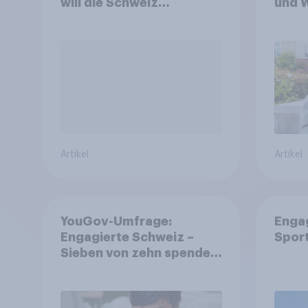
will die Schweiz
und 
abstimmen?
Artikel
Artikel
YouGov-Umfrage:
Enga
Engagierte Schweiz –
Spor
Sieben von zehn spenden,
fast die Hälfte arbeitet
freiwillig