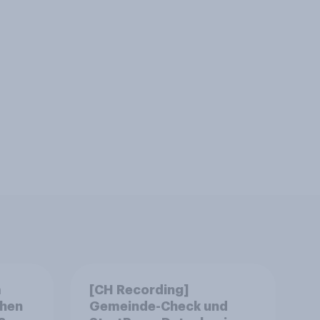
m
[CH Recording]
chen
Gemeinde-Check und