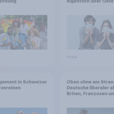
Wirkung
eigentlich über Geld
Artikel
gement in Schweizer
Oben ohne am Stran
tvereinen
Deutsche liberaler a
Briten, Franzosen u
Italiener