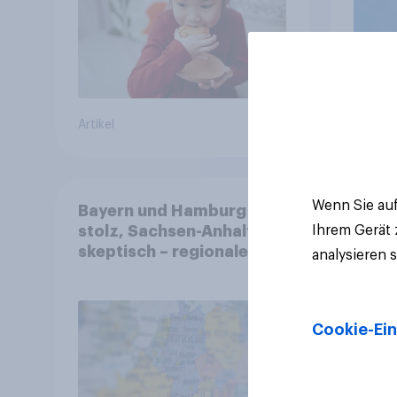
Artikel
Artikel
Wenn Sie auf
Bayern und Hamburg
Ihrem Gerät
stolz, Sachsen-Anhalt
skeptisch – regionale
analysieren 
Identität im Vergleich +++
Verbundenheit mit
Europa im Osten am
Cookie-Ein
geringsten