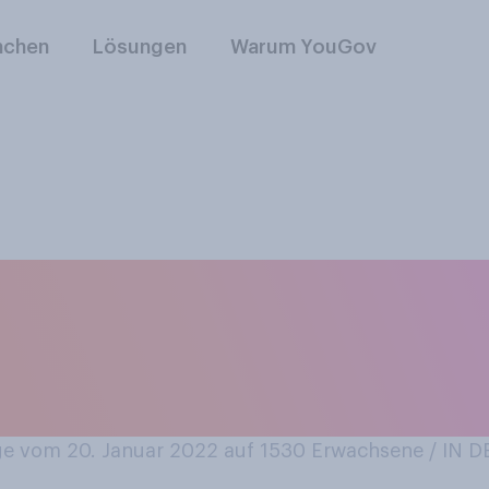
nchen
Lösungen
Warum YouGov
das Sie zuhause be
Stofftiere, Figuren
, Briefe)?
e vom 20. Januar 2022 auf 1530
Erwachsene / IN