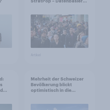
?
StratPop – Datenbasierte
Strategien für
Gemeinden
Artikel
d:
Mehrheit der Schweizer
ls
Bevölkerung blickt
nd
optimistisch in die
Zukunft – Sorgen
betreffen vor allem
Gesundheitswesen und