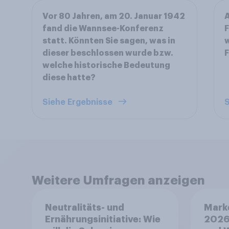
Vor 80 Jahren, am 20. Januar 1942
A
fand die Wannsee-Konferenz
F
statt. Könnten Sie sagen, was in
w
dieser beschlossen wurde bzw.
F
welche historische Bedeutung
diese hatte?
Siehe Ergebnisse
S
Weitere Umfragen anzeigen
Neutralitäts- und
Mark
Ernährungsinitiative: Wie
2026