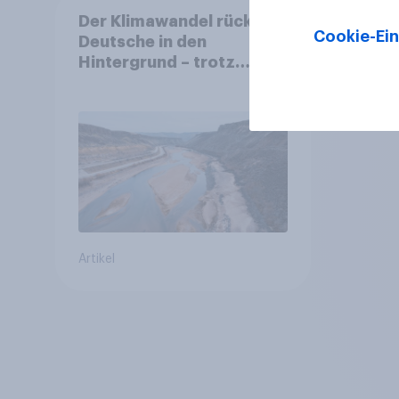
Der Klimawandel rückt für
Cookie-Ein
Deutsche in den
Hintergrund – trotz
stabiler Überzeugung
Artikel