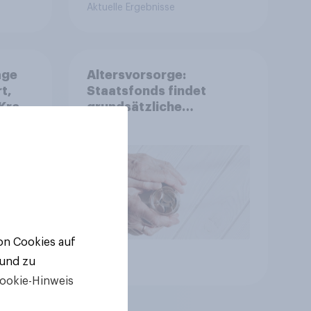
Aktuelle Ergebnisse
age
Altersvorsorge:
t,
Staatsfonds findet
Kraft
grundsätzliche
is
Zustimmung - Vertrauen,
r
Kosten und Sicherheit
entscheiden über die
Akzeptanz
von Cookies auf
Artikel
 und zu
ookie-Hinweis