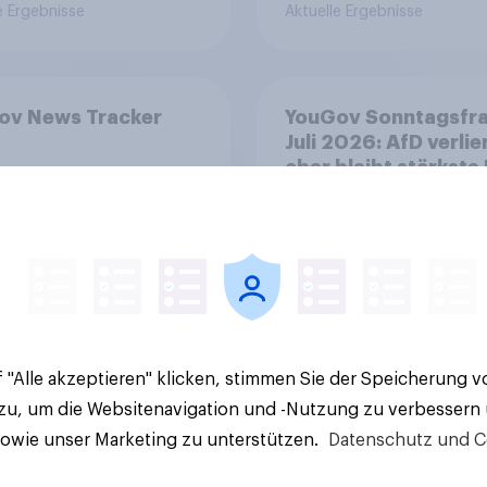
e Ergebnisse
Aktuelle Ergebnisse
ov News Tracker
YouGov Sonntagsfr
Juli 2026: AfD verlier
aber bleibt stärkste 
+++ Großes Bedürfn
nach Reformen in de
Bevölkerung
 "Alle akzeptieren" klicken, stimmen Sie der Speicherung 
Artikel
 zu, um die Websitenavigation und -Nutzung zu verbessern
sowie unser Marketing zu unterstützen.
Datenschutz und C