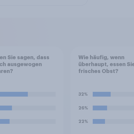
n Sie sagen, dass
Wie häufig, wenn
sich ausgewogen
überhaupt, essen Si
hren?
frisches Obst?
32%
26%
22%