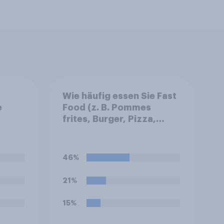
Wie häufig essen Sie Fast
e
Food (z. B. Pommes
frites, Burger, Pizza,
Hotdogs, Chicken
Nuggets oder Döner)?
46%
21%
15%