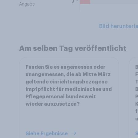
%
7
Angabe
Bild herunterl
Am selben Tag veröffentlicht
Fänden Sie es angemessen oder
B
unangemessen, die ab Mitte März
F
geltende einrichtungsbezogene
T
Impfpflicht für medizinisches und
B
Pflegepersonal bundesweit
P
wieder auszusetzen?
K
f
Siehe Ergebnisse
S