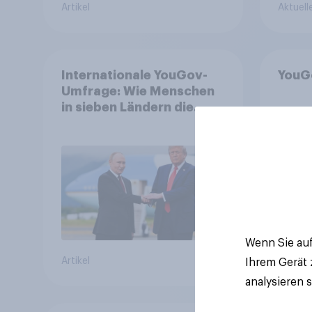
Artikel
Aktuell
Internationale YouGov-
YouG
Umfrage: Wie Menschen
in sieben Ländern die
Rolle der USA, globale
Machtverschiebungen,
Bedrohungen und
Bündnisse bewerten
Wenn Sie auf
Artikel
Artikel
Ihrem Gerät
analysieren 