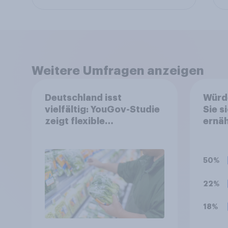
Weitere Umfragen anzeigen
Deutschland isst
Würde
vielfältig: YouGov-Studie
Sie 
zeigt flexible
ernä
Ernährungstrends statt
starrer Diäten
50%
22%
18%