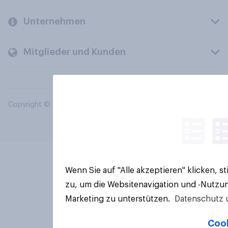
Unternehmen
Mitglieder und Kunden
Copyright © 2026 YouGov PLC. Alle Rechte vorbehalten.
Wenn Sie auf "Alle akzeptieren" klicken, 
zu, um die Websitenavigation und -Nutzun
Marketing zu unterstützen.
Datenschutz 
Cook