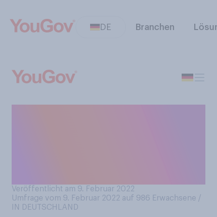
DE
Branchen
Lösu
Haben Sie sich über die am
Dienstag verkündeten
Oscar‑Nominierungen für die
Oscarverleihung 2022
informiert?
Veröffentlicht am 9. Februar 2022
Umfrage vom 9. Februar 2022 auf 986
Erwachsene /
IN DEUTSCHLAND