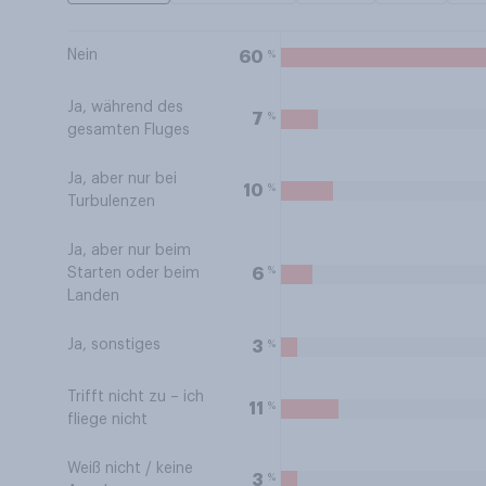
Nein
%
60
Ja, während des
%
7
gesamten Fluges
Ja, aber nur bei
%
10
Turbulenzen
Ja, aber nur beim
%
6
Starten oder beim
Landen
Ja, sonstiges
%
3
Trifft nicht zu – ich
%
11
fliege nicht
Weiß nicht / keine
%
3