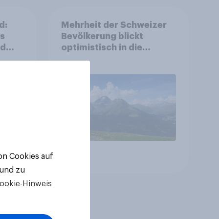
d:
Mehrheit der Schweizer
ls
Bevölkerung blickt
nd
optimistisch in die
Zukunft – Sorgen
betreffen vor allem
Gesundheitswesen und
Altersvorsorge
Artikel
von Cookies auf
 und zu
ookie-Hinweis