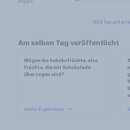
Angabe
Bild herunterl
Am selben Tag veröffentlicht
Mögen Sie Schokofrüchte, also
A
Früchte, die mit Schokolade
i
überzogen sind?
g
S
Siehe Ergebnisse
S