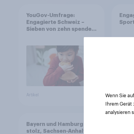
YouGov-Umfrage:
Enga
Engagierte Schweiz –
Spor
Sieben von zehn spenden,
fast die Hälfte arbeitet
freiwillig
Artikel
Artikel
Wenn Sie auf
Ihrem Gerät
analysieren 
Bayern und Hamburg
stolz, Sachsen-Anhalt