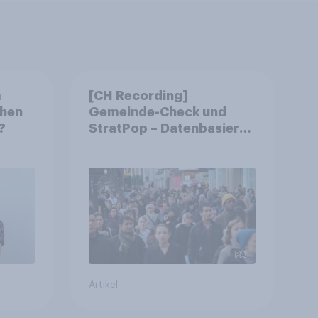
m
[CH Recording]
chen
Gemeinde-Check und
?
StratPop – Datenbasierte
Strategien für
Gemeinden
Artikel