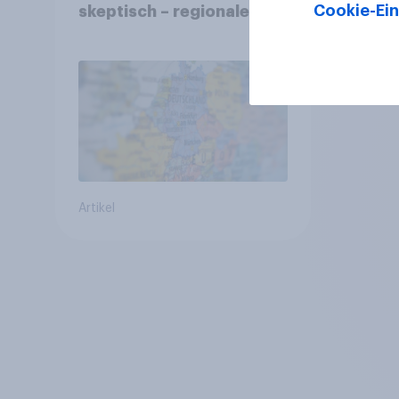
Cookie-Ein
skeptisch – regionale
Identität im Vergleich +++
Verbundenheit mit
Europa im Osten am
geringsten
Artikel