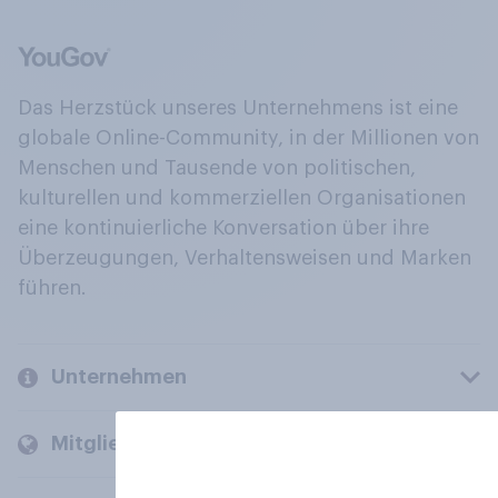
Das Herzstück unseres Unternehmens ist eine
globale Online-Community, in der Millionen von
Menschen und Tausende von politischen,
kulturellen und kommerziellen Organisationen
eine kontinuierliche Konversation über ihre
Überzeugungen, Verhaltensweisen und Marken
führen.
Unternehmen
Mitglieder und Kunden