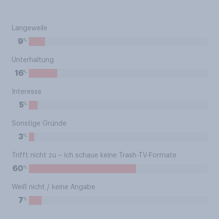
Langeweile
%
9
Unterhaltung
%
16
Interesse
%
5
Sonstige Gründe
%
3
Trifft nicht zu – ich schaue keine Trash-TV-Formate
%
60
Weiß nicht / keine Angabe
%
7