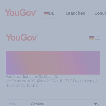
DE
Branchen
Lösu
Aus welchen Gründen, wenn
überhaupt, schauen Sie am
ehesten Trash‑TV-Formate?
Veröffentlicht am 29. März 2022
Umfrage vom 29. März 2022 auf 1777
Erwachsene /
IN DEUTSCHLAND
VON: