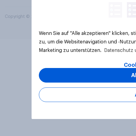
Copyright © 2026 YouGov PLC. Alle Rechte vorbehalten.
Wenn Sie auf "Alle akzeptieren" klicken, 
zu, um die Websitenavigation und -Nutzun
Marketing zu unterstützen.
Datenschutz 
Cook
A