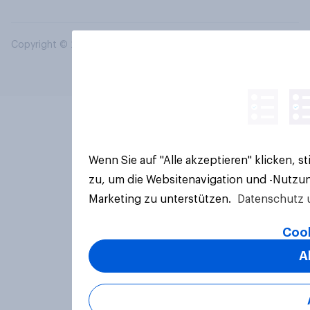
Copyright © 2026 YouGov PLC. Alle Rechte vorbehalten.
Wenn Sie auf "Alle akzeptieren" klicken, 
zu, um die Websitenavigation und -Nutzun
Marketing zu unterstützen.
Datenschutz 
Cook
A