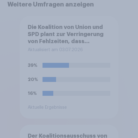
Weitere Umfragen anzeigen
Die Koalition von Union und
SPD plant zur Verringerung
von Fehlzeiten, dass
Beschäftigte künftig bereits
Aktualisiert am 03.07.2026
ab dem ersten Krankheitstag
eine ärztliche
39%
Arbeitsunfähigkeitsbescheinigung
vorlegen müssen statt am
20%
vierten. Befürworten Sie das
oder lehnen Sie es ab?
16%
Aktuelle Ergebnisse
Der Koalitionsausschuss von