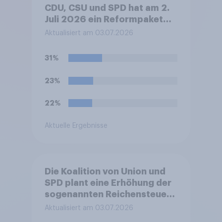
CDU, CSU und SPD hat am 2.
Juli 2026 ein Reformpaket
vorgestellt. Dieses umfasst
Aktualisiert am 03.07.2026
unter anderem Maßnahmen
bei Steuern, Rente,
31%
Gesundheit und Pflege sowie
zum Bürokratieabbau.
23%
Welche Auswirkungen
erwarten Sie insgesamt von
22%
diesen Reformen für die
Zukunft Deutschlands?
Aktuelle Ergebnisse
Die Koalition von Union und
SPD plant eine Erhöhung der
sogenannten Reichensteuer.
Ab einem zu versteuernden
Aktualisiert am 03.07.2026
Einkommen von 250.000 EUR