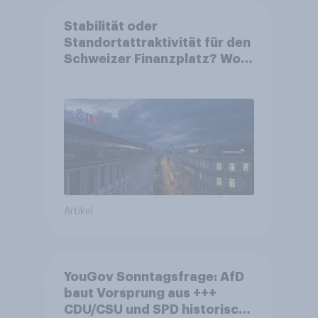
Stabilität oder
Standortattraktivität für den
Schweizer Finanzplatz? Wo
die Bevölkerung in der
Debatte um die Regulierung
von Grossbanken steht
Artikel
YouGov Sonntagsfrage: AfD
baut Vorsprung aus +++
CDU/CSU und SPD historisch