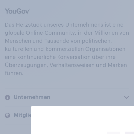
Das Herzstück unseres Unternehmens ist eine
globale Online-Community, in der Millionen von
Menschen und Tausende von politischen,
kulturellen und kommerziellen Organisationen
eine kontinuierliche Konversation über ihre
Überzeugungen, Verhaltensweisen und Marken
führen.
Unternehmen
Mitglieder und Kunden