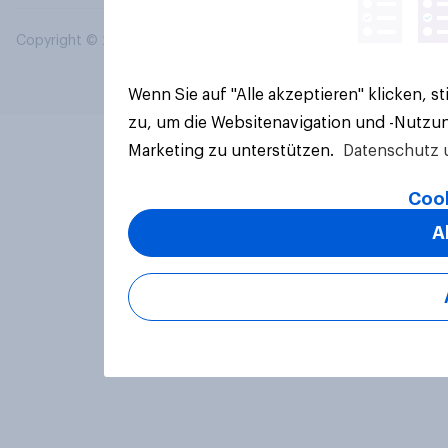
Copyright © 2026 YouGov PLC. Alle Rechte vorbehalten.
Wenn Sie auf "Alle akzeptieren" klicken, 
zu, um die Websitenavigation und -Nutzun
Marketing zu unterstützen.
Datenschutz 
Cook
A