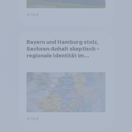
Artikel
Bayern und Hamburg stolz,
Sachsen-Anhalt skeptisch –
regionale Identität im
Vergleich +++ Verbundenheit
mit Europa im Osten am
geringsten
Artikel