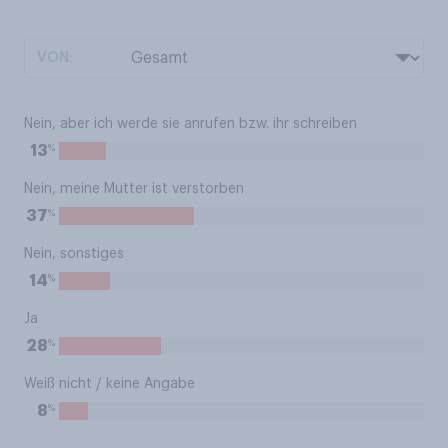
VON:
Nein, aber ich werde sie anrufen bzw. ihr schreiben
%
13
Nein, meine Mutter ist verstorben
%
37
Nein, sonstiges
%
14
Ja
%
28
Weiß nicht / keine Angabe
%
8