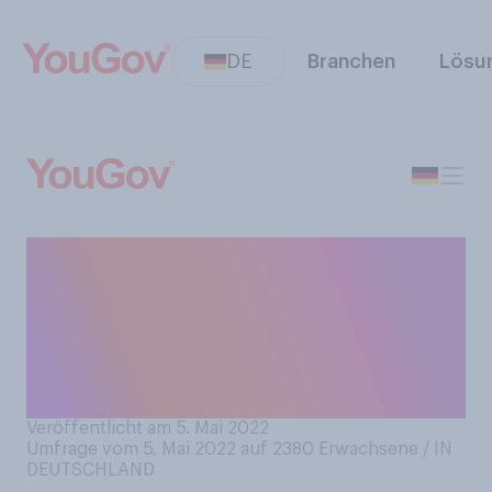
DE
Branchen
Lösu
Am kommenden Sonntag, 8.
Mai, ist Muttertag. Werden
Sie in diesem Jahr Ihrer
Mutter ein Geschenk zum
Muttertag machen?
Veröffentlicht am 5. Mai 2022
Umfrage vom 5. Mai 2022 auf 2380
Erwachsene / IN
DEUTSCHLAND