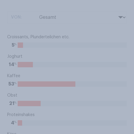
VON:
Croissants, Plunderteilchen etc.
%
5
Joghurt
%
14
Kaffee
%
53
Obst
%
21
Proteinshakes
%
4