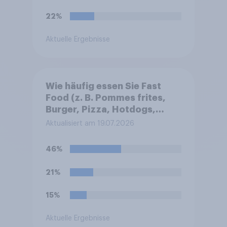
22%
Aktuelle Ergebnisse
Wie häufig essen Sie Fast
Food (z. B. Pommes frites,
Burger, Pizza, Hotdogs,
Chicken Nuggets oder
Aktualisiert am 19.07.2026
Döner)?
46%
21%
15%
Aktuelle Ergebnisse