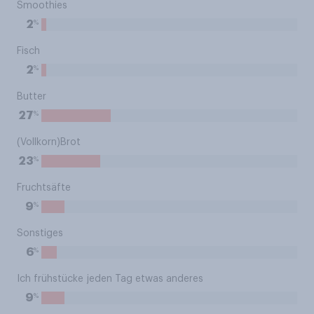
Smoothies
%
2
Fisch
%
2
Butter
%
27
(Vollkorn)Brot
%
23
Fruchtsäfte
%
9
Sonstiges
%
6
Ich frühstücke jeden Tag etwas anderes
%
9