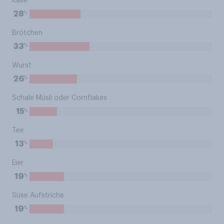
Käse
%
28
Brötchen
%
33
Wurst
%
26
Schale Müsli oder Cornflakes
%
15
Tee
%
13
Eier
%
19
Süse Aufstriche
%
19