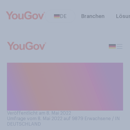
DE
Branchen
Lösu
Aus welchen Bestandteilen
besteht in der Regel Ihr
tägliches Frühstück? Bitte
wählen Sie alles Zutreffende
aus.
Veröffentlicht am 8. Mai 2022
Umfrage vom 8. Mai 2022 auf 9879
Erwachsene / IN
DEUTSCHLAND