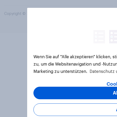
Copyright © 2026 YouGov PLC. Alle Rechte vorbehalten.
Wenn Sie auf "Alle akzeptieren" klicken, 
zu, um die Websitenavigation und -Nutzun
Marketing zu unterstützen.
Datenschutz 
Cook
A