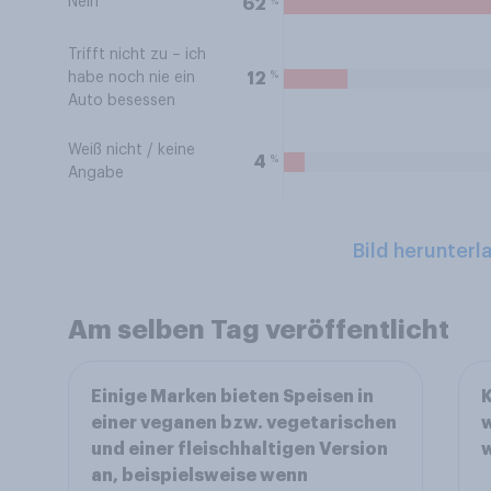
Nein
%
62
Trifft nicht zu – ich
%
12
habe noch nie ein
Auto besessen
Weiß nicht / keine
%
4
Angabe
Bild herunterl
Am selben Tag veröffentlicht
Einige Marken bieten Speisen in
K
einer veganen bzw. vegetarischen
w
und einer fleischhaltigen Version
w
an, beispielsweise wenn