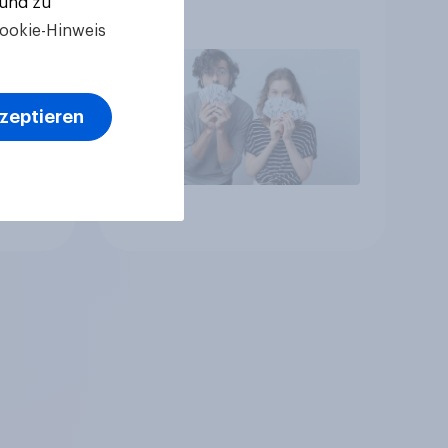
 und zu
ookie-Hinweis
n Sie
kzeptieren
Artikel