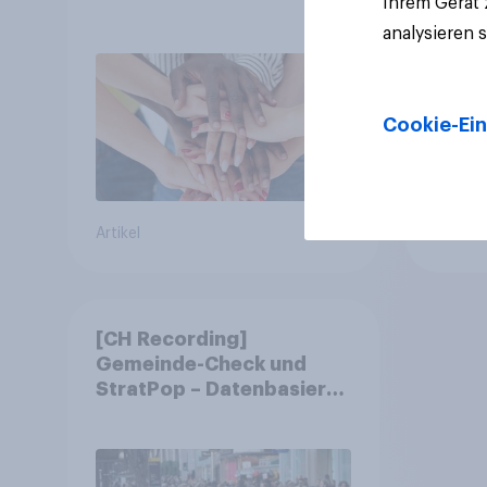
Ihrem Gerät
Symbolik
abst
analysieren 
Cookie-Ein
Artikel
Artikel
[CH Recording]
Gemeinde-Check und
StratPop – Datenbasierte
Strategien für
Gemeinden