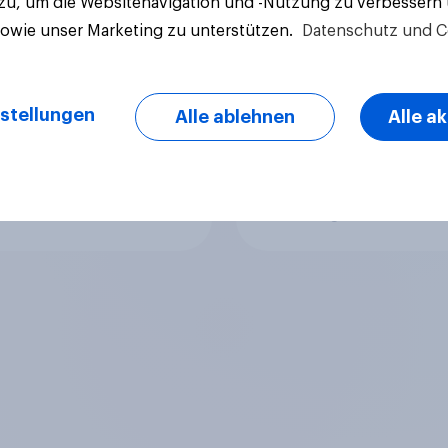
 zu, um die Websitenavigation und -Nutzung zu verbessern
immen?
sind in Deutschland
sowie unser Marketing zu unterstützen.
Datenschutz und C
anders als in einigen
anderen Ländern
38%
verboten. Wie stehe
zu diesem Verbot?
stellungen
Alle ablehnen
Alle a
26%
20%
Aktuelle Ergebnisse