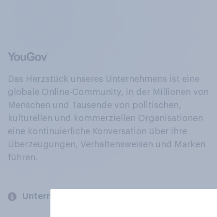
Das Herzstück unseres Unternehmens ist eine
globale Online-Community, in der Millionen von
Menschen und Tausende von politischen,
kulturellen und kommerziellen Organisationen
eine kontinuierliche Konversation über ihre
Überzeugungen, Verhaltensweisen und Marken
führen.
Unternehmen