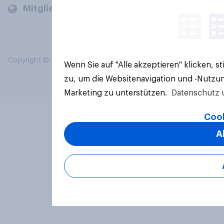
Mitglieder und Kunden
Copyright © 2026 YouGov PLC. Alle Rechte vorbehalten.
Wenn Sie auf "Alle akzeptieren" klicken, 
zu, um die Websitenavigation und -Nutzun
Marketing zu unterstützen.
Datenschutz 
Cook
A