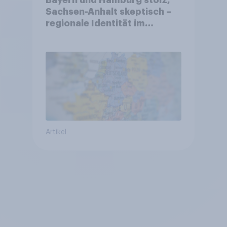
Bayern und Hamburg stolz,
Sachsen-Anhalt skeptisch –
regionale Identität im
Vergleich +++ Verbundenheit
mit Europa im Osten am
geringsten
Artikel