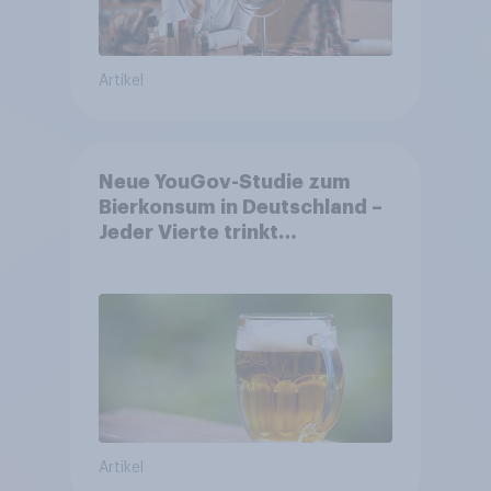
Artikel
Neue YouGov-Studie zum
Bierkonsum in Deutschland –
Jeder Vierte trinkt
wöchentlich alkoholhaltiges
Bier, Alkoholfreies Bier
wächst um über 23 Prozent
Artikel