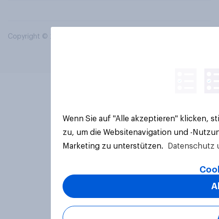
Copyright © 2026 YouGov PLC. Alle Rechte vorbehalten.
Wenn Sie auf "Alle akzeptieren" klicken, 
zu, um die Websitenavigation und -Nutzun
Marketing zu unterstützen.
Datenschutz 
Cook
A