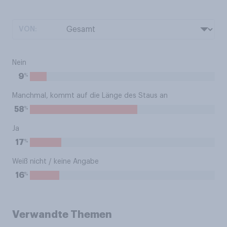
VON:
Nein
%
9
Manchmal, kommt auf die Länge des Staus an
%
58
Ja
%
17
Weiß nicht / keine Angabe
%
16
Verwandte Themen