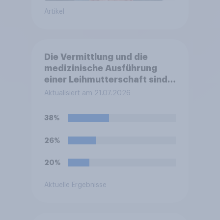
Artikel
Die Vermittlung und die
medizinische Ausführung
einer Leihmutterschaft sind
in Deutschland anders als in
Aktualisiert am 21.07.2026
einigen anderen Ländern
verboten. Wie stehen Sie zu
38%
diesem Verbot?
26%
20%
Aktuelle Ergebnisse