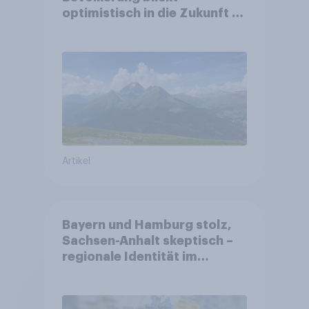
optimistisch in die Zukunft –
Sorgen betreffen vor allem
Gesundheitswesen und
Altersvorsorge
Artikel
Bayern und Hamburg stolz,
Sachsen-Anhalt skeptisch –
regionale Identität im
Vergleich +++ Verbundenheit
mit Europa im Osten am
geringsten