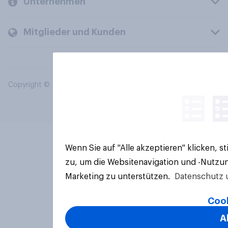
Unternehmen
Mitglieder und Kunden
Copyright © 2026 YouGov PLC. Alle Rechte vorbehalten.
Wenn Sie auf "Alle akzeptieren" klicken, 
zu, um die Websitenavigation und -Nutzun
Marketing zu unterstützen.
Datenschutz 
Cook
A