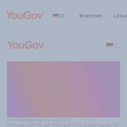
DE
Branchen
Lösu
Wussten Sie als Kind schon,
was Sie später einmal
werden wollten, unabhängig
davon, was Sie heute
tatsächlich beruflich
machen?
Veröffentlicht am 13. Juli 2022
Umfrage vom 13. Juli 2022 auf 3740
Erwachsene / IN