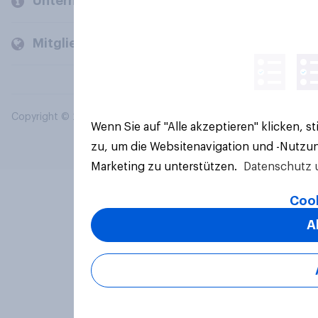
Unternehmen
Mitglieder und Kunden
Copyright © 2026 YouGov PLC. Alle Rechte vorbehalten.
Wenn Sie auf "Alle akzeptieren" klicken, 
zu, um die Websitenavigation und -Nutzun
Marketing zu unterstützen.
Datenschutz 
Cook
A