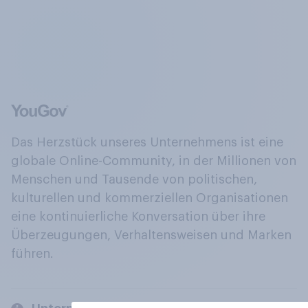
Das Herzstück unseres Unternehmens ist eine
globale Online-Community, in der Millionen von
Menschen und Tausende von politischen,
kulturellen und kommerziellen Organisationen
eine kontinuierliche Konversation über ihre
Überzeugungen, Verhaltensweisen und Marken
führen.