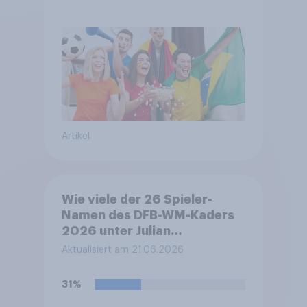
DFB- und FIFA-Shops
Artikel
Wie viele der 26 Spieler-
Namen des DFB-WM-Kaders
2026 unter Julian
Nagelsmann können Sie
Aktualisiert am 21.06.2026
nennen?
31%