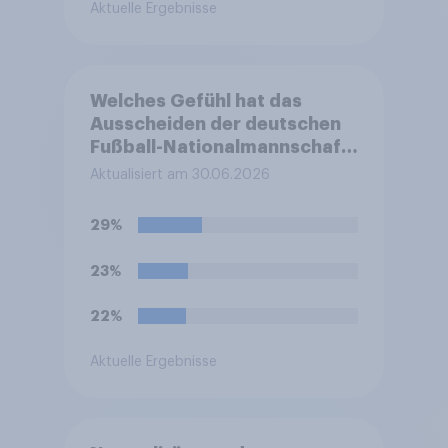
Aktuelle Ergebnisse
Welches Gefühl hat das
Ausscheiden der deutschen
Fußball-Nationalmannschaft
bei der FIFA-
Aktualisiert am 30.06.2026
Weltmeisterschaft am
ehesten bei Ihnen ausgelöst?
29%
23%
22%
Aktuelle Ergebnisse