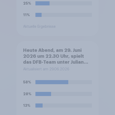
25%
11%
Aktuelle Ergebnisse
Heute Abend, am 29. Juni
2026 um 22.30 Uhr, spielt
das DFB-Team unter Julian
Nagelsmann bei der Fußball-
Aktualisiert am 29.06.2026
WM sein Sechzehntel-
Finalspiel gegen Paraguay.
58%
Was glauben Sie, wer das
Spiel gewinnen und damit ins
28%
Achtelfinale einziehen wird?
13%