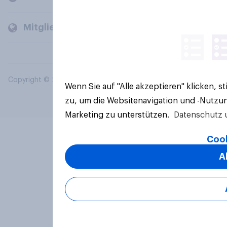
Mitglieder und Kunden
Copyright © 2026 YouGov PLC. Alle Rechte vorbehalten.
Wenn Sie auf "Alle akzeptieren" klicken, 
zu, um die Websitenavigation und -Nutzun
Marketing zu unterstützen.
Datenschutz 
Cook
A