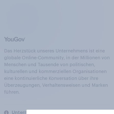
Das Herzstück unseres Unternehmens ist eine
globale Online-Community, in der Millionen von
Menschen und Tausende von politischen,
kulturellen und kommerziellen Organisationen
eine kontinuierliche Konversation über ihre
Überzeugungen, Verhaltensweisen und Marken
führen.
Unternehmen