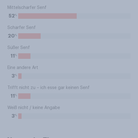
Mittelscharfer Senf
%
52
Scharfer Senf
%
20
Süßer Senf
%
11
Eine andere Art
%
3
Trifft nicht zu – ich esse gar keinen Senf
%
11
Weiß nicht / keine Angabe
%
3