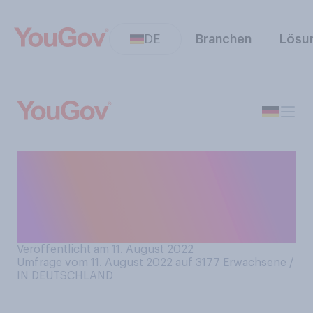
DE
Branchen
Lösu
Wie sehr sind Sie besorgt,
Ihre nächsten
Energieabrechnungen nicht
mehr bezahlen zu können?
Veröffentlicht am 11. August 2022
Umfrage vom 11. August 2022 auf 3177
Erwachsene /
IN DEUTSCHLAND