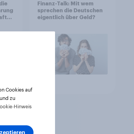
die
Finanz-Talk: Mit wem
hrung
sprechen die Deutschen
aft
eigentlich über Geld?
n Sie
Artikel
von Cookies auf
 und zu
ookie-Hinweis
kzeptieren