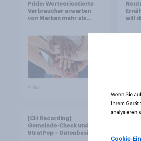
Pride: Werteorientierte
Neutr
Verbraucher erwarten
Ernäh
von Marken mehr als
will 
Symbolik
abst
Artikel
Artikel
Wenn Sie auf
Ihrem Gerät
analysieren 
[CH Recording]
Gemeinde-Check und
StratPop – Datenbasierte
Cookie-Ein
Strategien für