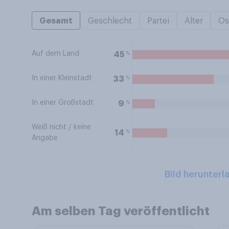
Gesamt
Geschlecht
Partei
Alter
Os
Auf dem Land
%
45
In einer Kleinstadt
%
33
In einer Großstadt
%
9
Weiß nicht / keine
%
14
Angabe
Bild herunterl
Am selben Tag veröffentlicht