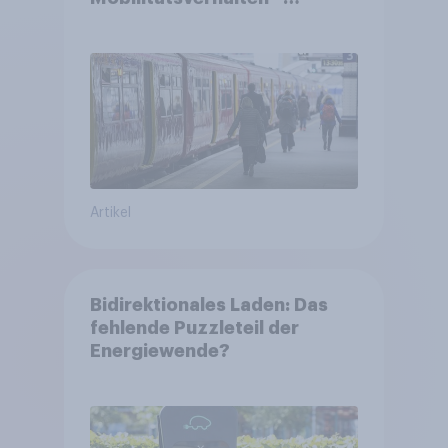
Deutsche steigen bei
längeren Strecken vom Auto
auf öffentliche
Verkehrsmittel um
Artikel
Bidirektionales Laden: Das
fehlende Puzzleteil der
Energiewende?