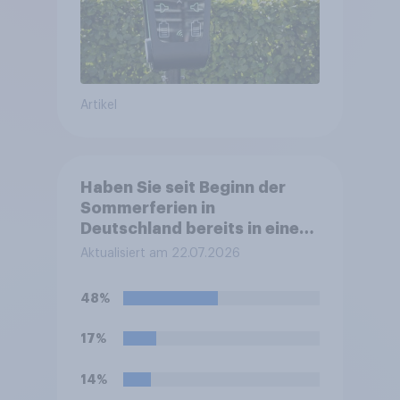
Artikel
Haben Sie seit Beginn der
Sommerferien in
Deutschland bereits in einem
Stau auf der Autobahn
Aktualisiert am 22.07.2026
gestanden?
48%
17%
14%