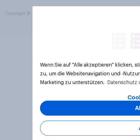
Copyright © 2026 YouGov PLC. Alle Rechte vorbehalten.
Wenn Sie auf "Alle akzeptieren" klicken, 
zu, um die Websitenavigation und -Nutzun
Marketing zu unterstützen.
Datenschutz 
Cook
A