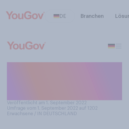
DE
Branchen
Lösu
Planen Sie für diesen Winter,
bei sich zuhause weniger zu
heizen, um Energie zu
sparen?
Veröffentlicht am 1. September 2022
Umfrage vom 1. September 2022 auf 1202
Erwachsene / IN DEUTSCHLAND