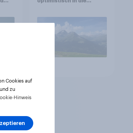
nd
optimistisch in die
Zukunft – Sorgen
betreffen vor allem
Gesundheitswesen und
Altersvorsorge
Artikel
von Cookies auf
 und zu
ookie-Hinweis
kzeptieren