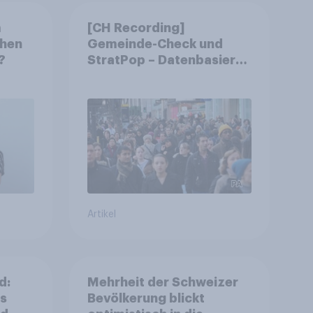
m
[CH Recording]
chen
Gemeinde-Check und
?
StratPop – Datenbasierte
Strategien für
Gemeinden
Artikel
d:
Mehrheit der Schweizer
ls
Bevölkerung blickt