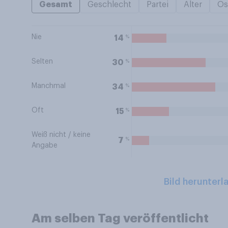
Gesamt
Geschlecht
Partei
Alter
Os
Nie
%
14
Selten
%
30
Manchmal
%
34
Oft
%
15
Weiß nicht / keine
%
7
Angabe
Bild herunterl
Am selben Tag veröffentlicht