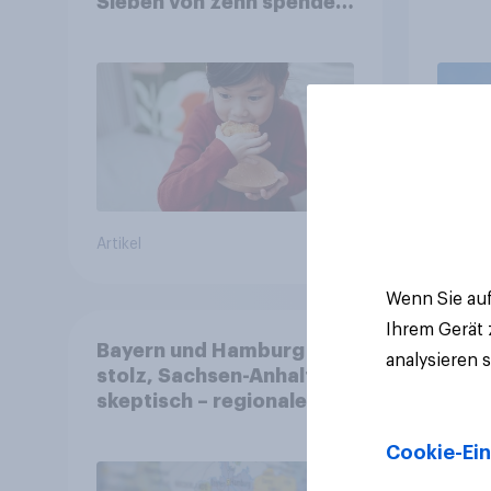
Sieben von zehn spenden,
fast die Hälfte arbeitet
freiwillig
Artikel
Artikel
Wenn Sie auf
Ihrem Gerät
Bayern und Hamburg
analysieren 
stolz, Sachsen-Anhalt
skeptisch – regionale
Identität im Vergleich +++
Verbundenheit mit
Cookie-Ein
Europa im Osten am