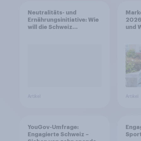
Neutralitäts- und
Mark
Ernährungsinitiative: Wie
2026
will die Schweiz
und 
abstimmen?
Artikel
Artikel
YouGov-Umfrage:
Enga
Engagierte Schweiz –
Spor