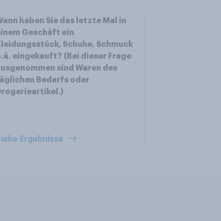
ann haben Sie das letzte Mal in
inem Geschäft ein
leidungsstück, Schuhe, Schmuck
.ä. eingekauft? (Bei dieser Frage
ausgenommen sind Waren des
äglichen Bedarfs oder
rogerieartikel.)
iehe Ergebnisse