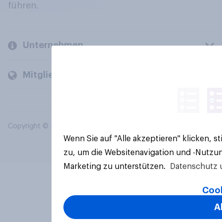
führen.
Unternehmen
Mitglieder und Kunden
Copyright © 2026 YouGov PLC. Alle Rechte vorbehalten.
Wenn Sie auf "Alle akzeptieren" klicken, 
zu, um die Websitenavigation und -Nutzun
Marketing zu unterstützen.
Datenschutz 
Cook
A