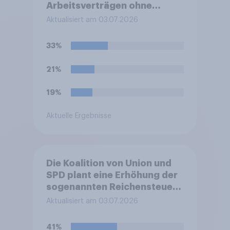
Arbeitsverträgen ohne
sachlichen Grund zu
Aktualisiert am 03.07.2026
erleichtern. Sachgrundlose
Befristungen sollen demnach
33%
bis zu 48 Monate und mit bis
zu sechs Verlängerungen
21%
möglich sein. Bisher waren es
24 Monate und drei
19%
Verlängerungen.
Befürworten Sie diese
Aktuelle Ergebnisse
Reform oder lehnen Sie sie
ab?
Die Koalition von Union und
SPD plant eine Erhöhung der
sogenannten Reichensteuer.
Ab einem zu versteuernden
Aktualisiert am 03.07.2026
Einkommen von 250.000 EUR
soll ein Steuersatz von 45
41%