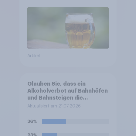
Artikel
Glauben Sie, dass ein
Alkoholverbot auf Bahnhöfen
und Bahnsteigen die
Sicherheit an diesen Orten
Aktualisiert am 21.07.2026
erhöht?
36%
23%