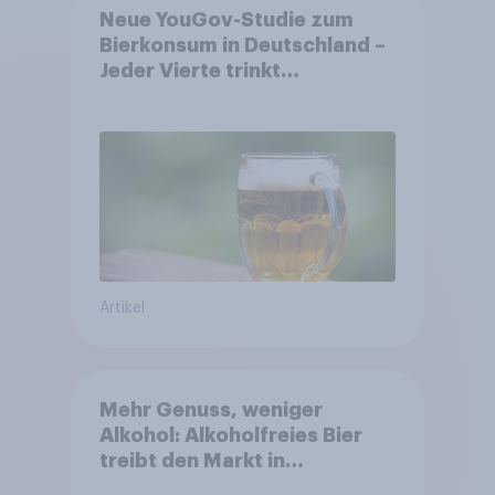
Neue YouGov-Studie zum
Bierkonsum in Deutschland –
Jeder Vierte trinkt
wöchentlich alkoholhaltiges
Bier, Alkoholfreies Bier
wächst um über 23 Prozent
Artikel
Mehr Genuss, weniger
Alkohol: Alkoholfreies Bier
treibt den Markt in
Österreich