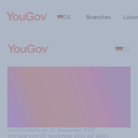
DE
Branchen
Lösu
In den USA wird
übermorgen, am 24.
November 2022,
Thanksgiving gefeiert. Ist
Ihnen dieser Feiertag
bekannt?
Veröffentlicht am 22. November 2022
Umfrage vom 22. November 2022 auf 4042