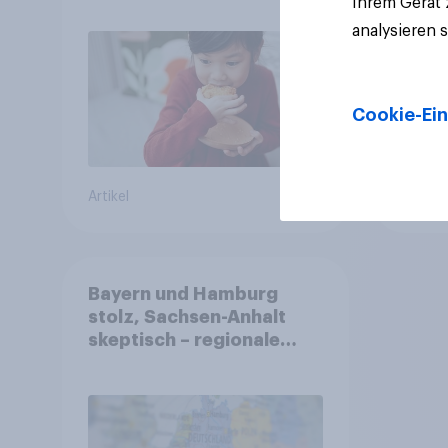
Ihrem Gerät
freiwillig
analysieren 
Cookie-Ein
Artikel
Artikel
Bayern und Hamburg
stolz, Sachsen-Anhalt
skeptisch – regionale
Identität im Vergleich +++
Verbundenheit mit
Europa im Osten am
geringsten