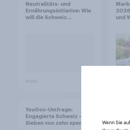
Neutralitäts- und
Mark
Ernährungsinitiative: Wie
2026
will die Schweiz
und 
abstimmen?
Artikel
Artikel
YouGov-Umfrage:
Enga
Engagierte Schweiz –
Spor
Sieben von zehn spenden,
Wenn Sie auf
fast die Hälfte arbeitet