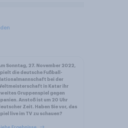
aden
Am Sonntag, 27. November 2022,
pielt die deutsche Fußball-
ationalmannschaft bei der
eltmeisterschaft in Katar ihr
zweites Gruppenspiel gegen
panien. Anstoß ist um 20 Uhr
eutscher Zeit. Haben Sie vor, das
piel live im TV zu schauen?
iehe Ergebnisse