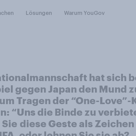
nchen
Lösungen
Warum YouGov
ationalmannschaft hat sich 
l gegen Japan den Mund zu 
zum Tragen der “One-Love”-
: “Uns die Binde zu verbiet
 Sie diese Geste als Zeichen
FA, oder lehnen Sie sie ab?