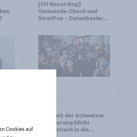
m
[CH Recording]
chen
Gemeinde-Check und
?
StratPop – Datenbasierte
Strategien für
Gemeinden
Artikel
d:
Mehrheit der Schweizer
ls
Bevölkerung blickt
nd
optimistisch in die
von Cookies auf
Zukunft – Sorgen