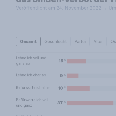
Veröffentlicht am 24. November 2022
→
Umf
Gesamt
Geschlecht
Partei
Alter
Os
Lehne ich voll und
%
15
ganz ab
Lehne ich eher ab
%
9
Befürworte ich eher
%
18
Befürworte ich voll
%
37
und ganz