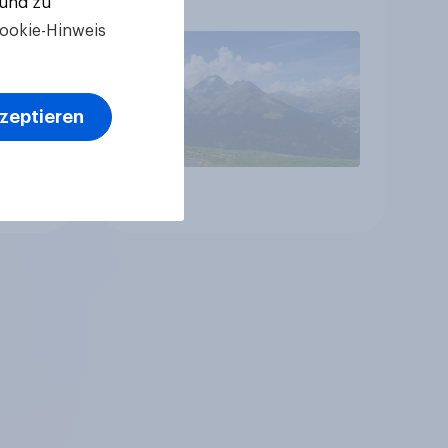
 und zu
betreffen vor allem
ookie-Hinweis
Gesundheitswesen und
Altersvorsorge
kzeptieren
Artikel