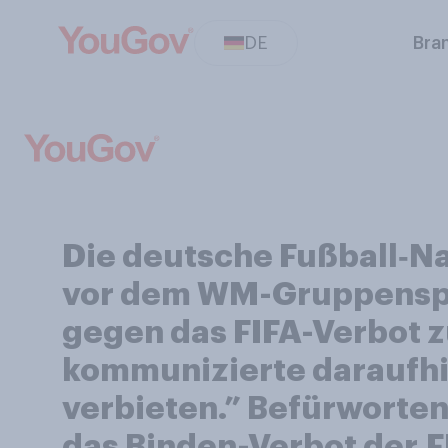
DE
Bra
Die deutsche Fußball‑N
vor dem WM-Gruppenspie
gegen das FIFA-Verbot 
kommunizierte daraufhin
verbieten.” Befürworten
das Binden-Verbot der FI