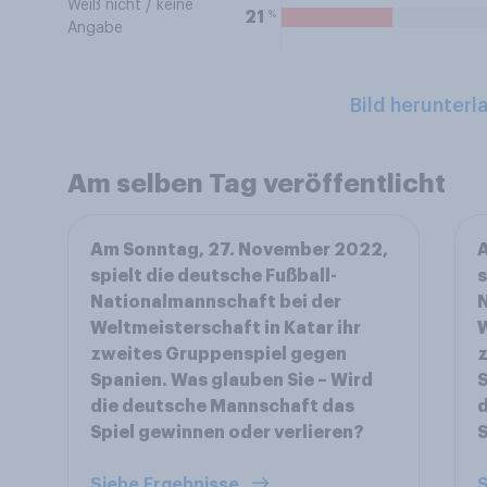
Weiß nicht / keine
%
21
Angabe
Bild herunterl
Am selben Tag veröffentlicht
Am Sonntag, 27. November 2022,
spielt die deutsche Fußball-
s
Nationalmannschaft bei der
N
Weltmeisterschaft in Katar ihr
W
zweites Gruppenspiel gegen
Spanien. Was glauben Sie – Wird
S
die deutsche Mannschaft das
d
Spiel gewinnen oder verlieren?
S
Siehe Ergebnisse
S