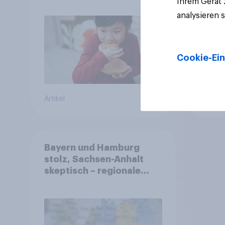
Ihrem Gerät
freiwillig
analysieren 
Cookie-Ein
Artikel
Artikel
Bayern und Hamburg
stolz, Sachsen-Anhalt
skeptisch – regionale
Identität im Vergleich +++
Verbundenheit mit
Europa im Osten am
geringsten