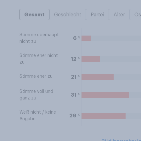
Gesamt
Geschlecht
Partei
Alter
Os
Stimme überhaupt
%
6
nicht zu
Stimme eher nicht
%
12
zu
Stimme eher zu
%
21
Stimme voll und
%
31
ganz zu
Weiß nicht / keine
%
29
Angabe