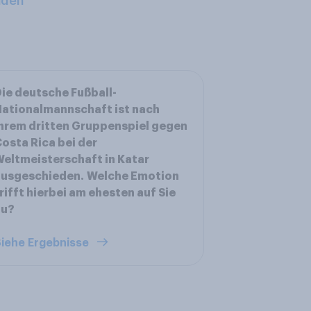
aden
ie deutsche Fußball-
ationalmannschaft ist nach
hrem dritten Gruppenspiel gegen
osta Rica bei der
eltmeisterschaft in Katar
ausgeschieden. Welche Emotion
rifft hierbei am ehesten auf Sie
zu?
iehe Ergebnisse