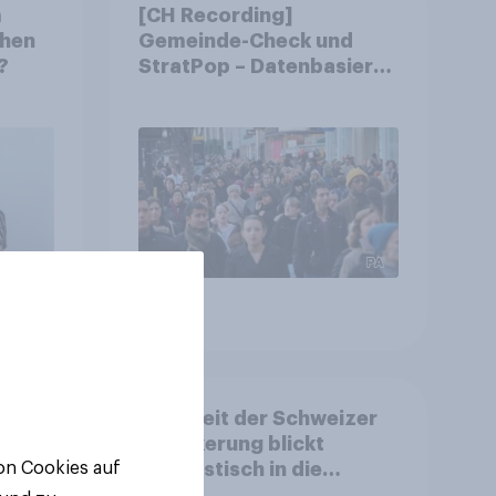
m
[CH Recording]
chen
Gemeinde-Check und
?
StratPop – Datenbasierte
Strategien für
Gemeinden
Artikel
d:
Mehrheit der Schweizer
ls
Bevölkerung blickt
nd
optimistisch in die
von Cookies auf
Zukunft – Sorgen