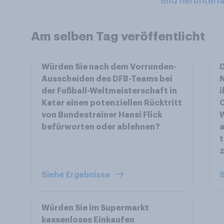
Bild herunterl
Am selben Tag veröffentlicht
Würden Sie nach dem Vorrunden-
D
Ausscheiden des DFB-Teams bei
N
der Fußball-Weltmeisterschaft in
i
Katar einen potenziellen Rücktritt
C
von Bundestrainer Hansi Flick
W
befürworten oder ablehnen?
t
Siehe Ergebnisse
S
Würden Sie im Supermarkt
kassenloses Einkaufen