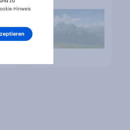
 und zu
betreffen vor allem
ookie-Hinweis
Gesundheitswesen und
Altersvorsorge
kzeptieren
Artikel