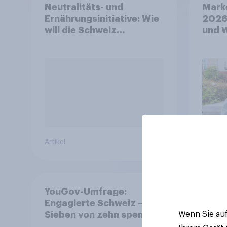
Neutralitäts- und
Mark
Ernährungsinitiative: Wie
2026
will die Schweiz
und 
abstimmen?
Artikel
Artikel
YouGov-Umfrage:
Enga
Engagierte Schweiz –
Spor
Sieben von zehn spenden,
Wenn Sie auf
fast die Hälfte arbeitet