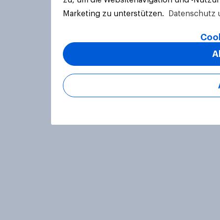
zu, um die Websitenavigation und -Nutzun
Marketing zu unterstützen.
Datenschutz 
Cook
A