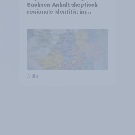
Sachsen-Anhalt skeptisch –
regionale Identität im
Vergleich +++ Verbundenheit
mit Europa im Osten am
geringsten
Artikel