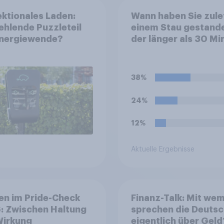
ektionales Laden:
Wann haben Sie zulet
ehlende Puzzleteil
einem Stau gestand
Energiewende?
der länger als 30 Mi
gedauert hat?
38%
24%
12%
Aktuelle Ergebnisse
en im Pride-Check
Finanz-Talk: Mit we
: Zwischen Haltung
sprechen die Deuts
Wirkung
eigentlich über Geld