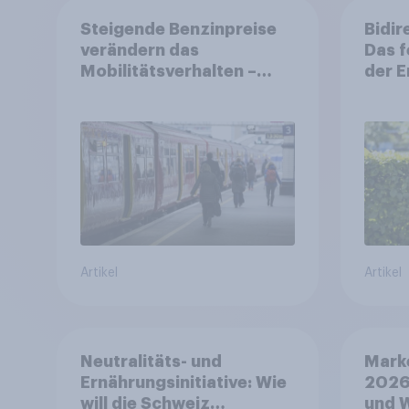
Steigende Benzinpreise
Bidir
verändern das
Das f
Mobilitätsverhalten –
der 
Deutsche steigen bei
längeren Strecken vom
Auto auf öffentliche
Verkehrsmittel um
Artikel
Artikel
Neutralitäts- und
Mark
Ernährungsinitiative: Wie
2026
will die Schweiz
und 