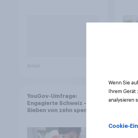
abstimmen?
Artikel
Artikel
Wenn Sie auf
Ihrem Gerät
YouGov-Umfrage:
analysieren 
Engagierte Schweiz –
Sieben von zehn spenden,
fast die Hälfte arbeitet
freiwillig
Cookie-Ein