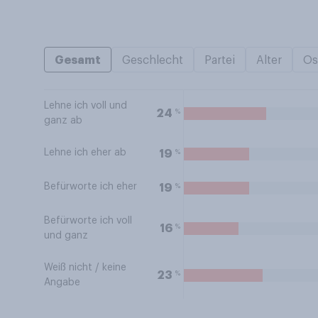
Gesamt
Geschlecht
Partei
Alter
Os
Lehne ich voll und
%
24
ganz ab
Lehne ich eher ab
%
19
Befürworte ich eher
%
19
Befürworte ich voll
%
16
und ganz
Weiß nicht / keine
%
23
Angabe