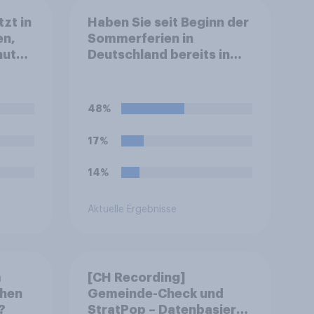
zt in
Haben Sie seit Beginn der
en,
Sommerferien in
nuten
Deutschland bereits in
einem Stau auf der
Autobahn gestanden?
48%
17%
14%
Aktuelle Ergebnisse
m
[CH Recording]
chen
Gemeinde-Check und
?
StratPop – Datenbasierte